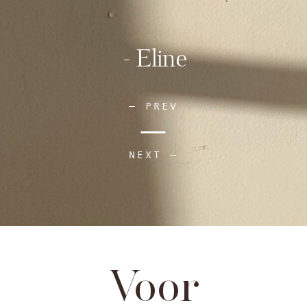
- Eline
— PREV
NEXT —
Voor