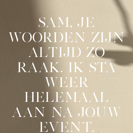
SAM, JE
WOORDEN ZIJN
ALTIJD ZO
RAAK. IK STA
WEER
HELEMAAL
AAN NA JOUW
EVENT.