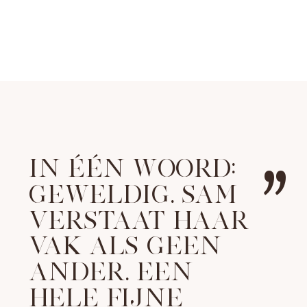
”
IN ÉÉN WOORD:
GEWELDIG. SAM
VERSTAAT HAAR
VAK ALS GEEN
ANDER. EEN
HELE FIJNE