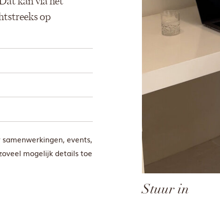
 Dat kan via het
chtstreeks op
Stuur in